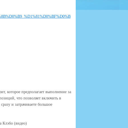
%D1%8B%D0%B9_%D1%81%D0%BF%D0%B
фит, которое предполагает выполнение за
позиций, что позволяет включить в
 сразу и затрачиваете большое
а Клэбо (видео)