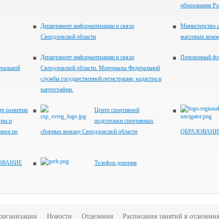
образования Р
Департамент информатизации и связи
Министерство ц
Свердловской области
массовых комм
Департамент информатизации и связи
Пенсионный ф
еральной
Свердловской области. Материалы Федеральной
службы государственной регистрации, кадастра и
картографии.
тр развития
Центр спортивной
уры и
подготовки спортивных
овки по
сборных команд Свердловской области
ОБРАЗОВАНИ
ОВАНИЕ
Телефон доверия
 организации
Новости
Отделения
Расписания занятий в отделени