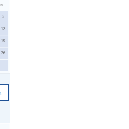
вс
5
12
19
26
а