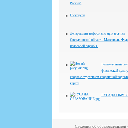
России"
Госуслуги
Департамент информатизации и связи
Свердловской области. Материалы Фед
налоговой службы.
Региональный цен
физической культ
спорта с отделением спортивной подгот
каратэ
РУСАДА ОБРАЗ
Сведения об образовательной