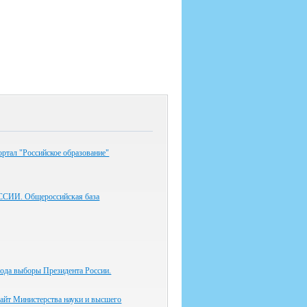
ртал "Российское образование"
СИИ. Общероссийская база
года выборы Президента России.
айт Министерства науки и высшего