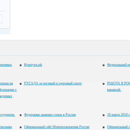
ственных
Культура.рф
Федеральный по
зации на
РУСАДА за честный и здоровый спорт
РАБОТА В РОС
формации о
вакансий.
еждениях
студентов.
Федерация лыжных гонок в России
18 марта 2018 
ровольцы
Официальный сайт Минпросвещения России
Официальный с