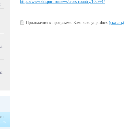
https://www.skisport.ru/news/cross-country/102991/
Я
Приложения к программе. Комплекс упр..docx
(скачать)
БЫ
БЫ
ль