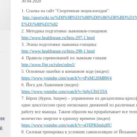
30.04.2020
1. Ссылка на сайт "Спортивная энциклопедия":
http://sportwiki.to/%D0%9B%D1%8B%D0%B6%D0%BD
E%D1%80%D1%82
2. Методика подготовки лыжников-гонщиков:
http://www.healdisease.ru/htns-297-1.html
3. Этапы подготовки лыжника-гонщика:
http://www.healdisease.ru/htns-298-1.html
4. Правила соревнований по лыжным гонкам:
http://www.flgr.ru/rules/rules1/
5. Основные ошибки в коньковом ходе (видео):
https://www.youtube.com/watch?v=tPxM126MRW4
6. Йога для Лыжников (видео):
https://www.youtube.com/watch?v=bdjcGIhI1DA
7. Бёрпи (бурпи, burpee) – упражнение из дисциплины кросс
один цикл/сессию сразу нескольких движений из различных 
работу все мышцы. Таким образом вы прорабатывает все тело
количество энергии в единицу времени (видео)
ИЯ
https://www.youtube.com/watch?v=sQXPK6mlqHU
Й.
8. Силовая тренировка в условиях самоизоляции от Йоханнес