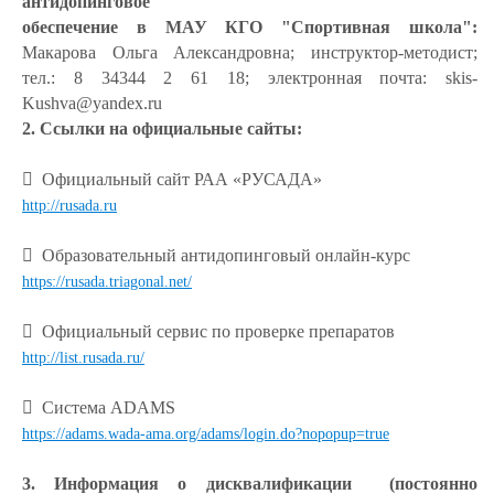
антидопинговое
обеспечение в МАУ КГО "Спортивная школа":
Макарова Ольга Александровна; инструктор-методист;
тел.: 8 34344 2 61 18; электронная почта: skis-
Kushva@yandex.ru
2. Ссылки на официальные сайты:
 Официальный сайт РАА «РУСАДА»
http://rusada.ru
 Образовательный антидопинговый онлайн-курс
https://rusada.triagonal.net/
 Официальный сервис по проверке препаратов
http://list.rusada.ru/
 Система ADAMS
https://adams.wada-ama.org/adams/login.do?nopopup=true
3. Информация о дисквалификации (постоянно